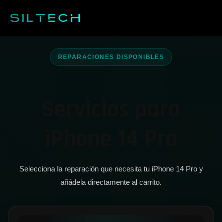
Saltar
al
contenido
iPhone 14 Pro
REPARACIONES DISPONIBLES
Servicios para
iPhone 14 Pro
Selecciona la reparación que necesita tu iPhone 14 Pro y
añádela directamente al carrito.