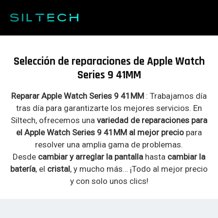
Saltar
al
contenido
Reparar Apple Watch Series 9
41MM
Selección de reparaciones de Apple Watch
Series 9 41MM
Reparar Apple Watch Series 9 41MM
: Trabajamos día
tras día para garantizarte los mejores servicios. En
Siltech, ofrecemos una
variedad de reparaciones para
el
Apple Watch Series 9 41MM
al mejor precio
para
resolver una amplia gama de problemas.
Desde
cambiar y arreglar la pantalla
hasta
cambiar la
batería
, el
cristal
, y mucho más… ¡Todo al mejor precio
y con solo unos clics!