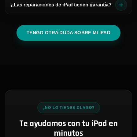
+
¿Las reparaciones de iPad tienen garantía?
que desplazarte. Te indicaremos cómo preparar el
dispositivo para que llegue correctamente protegido.
Sí, nuestras reparaciones incluyen garantía. La cobertura
concreta depende del tipo de reparación realizada y del
TENGO OTRA DUDA SOBRE MI IPAD
componente sustituido.
¿NO LO TIENES CLARO?
Te ayudamos con tu iPad en
minutos