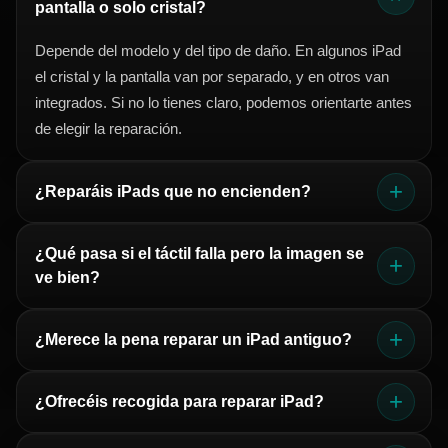
pantalla o solo cristal?
Depende del modelo y del tipo de daño. En algunos iPad
el cristal y la pantalla van por separado, y en otros van
integrados. Si no lo tienes claro, podemos orientarte antes
de elegir la reparación.
+
¿Reparáis iPads que no encienden?
Sí, también revisamos iPads que no encienden, no
¿Qué pasa si el táctil falla pero la imagen se
cargan o presentan fallos graves. En estos casos
+
ve bien?
normalmente es necesario realizar un diagnóstico previo
para confirmar la avería exacta.
Ese síntoma puede indicar un problema en el táctil, en el
+
¿Merece la pena reparar un iPad antiguo?
cristal o en el conjunto de pantalla, según el modelo. Lo
importante es identificar correctamente la pieza afectada
Depende del modelo, del estado general y del tipo de
+
antes de reparar.
¿Ofrecéis recogida para reparar iPad?
avería. Si la reparación no compensa, te lo diremos con
claridad para que tomes la mejor decisión.
Sí, podemos gestionar la recogida para que no tengas