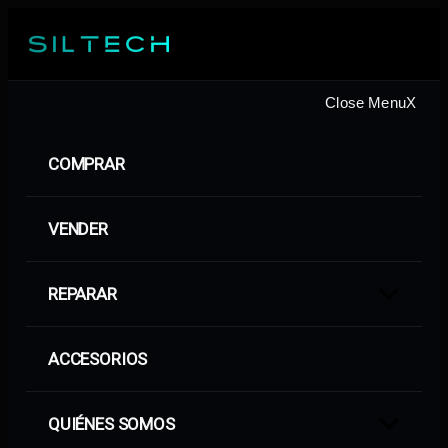
Saltar
al
contenido
Close Menu
X
COMPRAR
VENDER
REPARAR
Show
sub
menu
ACCESORIOS
QUIÉNES SOMOS
Show
sub