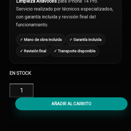
Limpieza Altavoces
para iPhone 14 Pro.
Servicio realizado por técnicos especializados,
con garantía incluida y revisión final del
funcionamiento.
✓ Mano de obra incluida
✓ Garantía incluida
✓ Revisión final
✓ Transporte disponible
EN STOCK
Limpieza
Altavoces
iPhone
AÑADIR AL CARRITO
14
Pro
cantidad