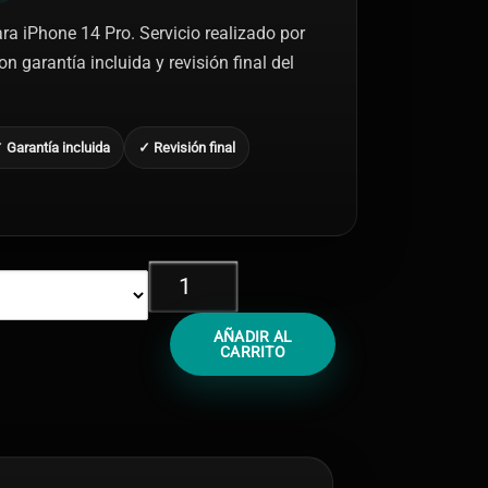
ra iPhone 14 Pro. Servicio realizado por
n garantía incluida y revisión final del
 Garantía incluida
✓ Revisión final
Cambiar
Cristal
Trasero
AÑADIR AL
iPhone
CARRITO
14
Pro
cantidad