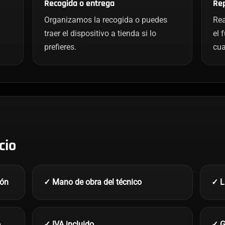
Recogida o entrega
Rep
Organizamos la recogida o puedes
Rea
traer el dispositivo a tienda si lo
el 
prefieres.
cua
cio
ión
✓ Mano de obra del técnico
✓ L
o
✓ IVA incluido
✓ G