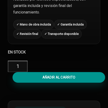
garantía incluida y revisión final del
funcionamiento.
✓ Mano de obra incluida
✓ Garantía incluida
✓ Revisión final
✓ Transporte disponible
EN STOCK
Cambiar
Pantalla
iPhone
AÑADIR AL CARRITO
14
Pro
cantidad