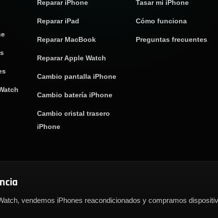
Reparar iPhone
Tasar mi iPhone
Reparar iPad
Cómo funciona
ne
Reparar MacBook
Preguntas frecuentes
os
Reparar Apple Watch
es
Cambio pantalla iPhone
 Watch
Cambio batería iPhone
Cambio cristal trasero
iPhone
encia
atch, vendemos iPhones reacondicionados y compramos dispositivo