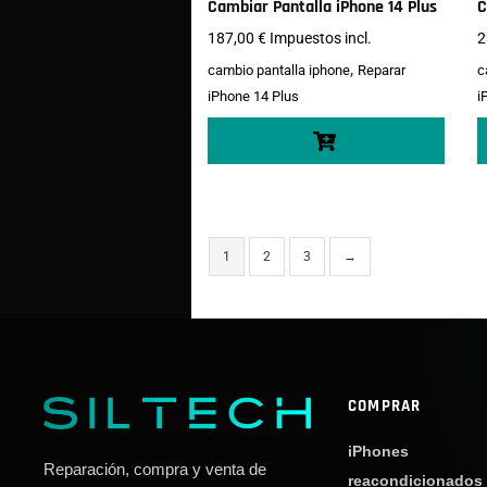
Cambiar Pantalla iPhone 14 Plus
C
187,00
€
Impuestos incl.
2
,
cambio pantalla iphone
Reparar
c
iPhone 14 Plus
i
1
2
3
→
COMPRAR
iPhones
Reparación, compra y venta de
reacondicionados