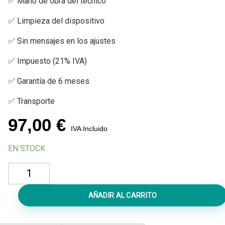
✅ Mano de obra del técnico
✅ Limpieza del dispositivo
✅ Sin mensajes en los ajustes
✅ Impuesto (21% IVA)
✅ Garantía de 6 meses
✅ Transporte
97,00
€
IVA Incluido
EN STOCK
Reparar
iPad
3
AÑADIR AL CARRITO
Mojado
cantidad