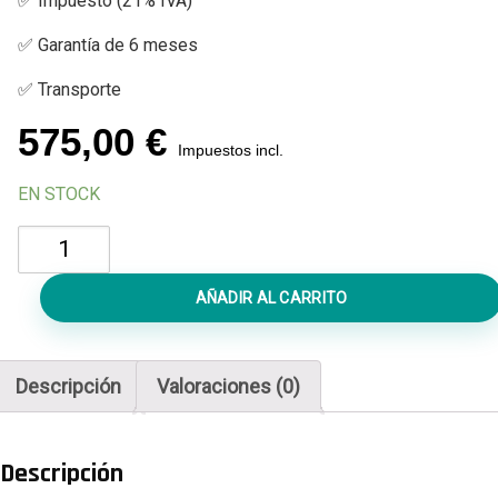
✅ Impuesto (21% IVA)
✅ Garantía de 6 meses
✅ Transporte
575,00
€
Impuestos incl.
EN STOCK
Cambiar
Pantalla
MacBook
AÑADIR AL CARRITO
Air
13
M2
Descripción
Valoraciones (0)
A2681
cantidad
Descripción