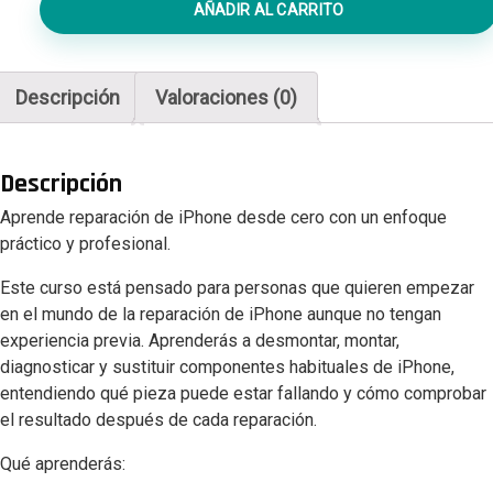
AÑADIR AL CARRITO
era:
es:
Reparación
iPhone
500,00 €.
250,00 €.
Nivel
Descripción
Valoraciones (0)
Componentes
cantidad
Descripción
Aprende reparación de iPhone desde cero con un enfoque
práctico y profesional.
Este curso está pensado para personas que quieren empezar
en el mundo de la reparación de iPhone aunque no tengan
experiencia previa. Aprenderás a desmontar, montar,
diagnosticar y sustituir componentes habituales de iPhone,
entendiendo qué pieza puede estar fallando y cómo comprobar
el resultado después de cada reparación.
Qué aprenderás: