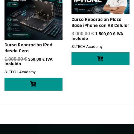
Curso Reparación Placa
Base iPhone con AS Celular
El
El
3.000,00
€
1.500,00
€
IVA
precio
precio
Incluido
original
actual
Curso Reparación iPad
SILTECH Academy
era:
es:
desde Cero
3.000,00 €.
1.500,00 
El
El
1.000,00
€
350,00
€
IVA
precio
precio
Incluido
original
actual
SILTECH Academy
era:
es:
1.000,00 €.
350,00 €.