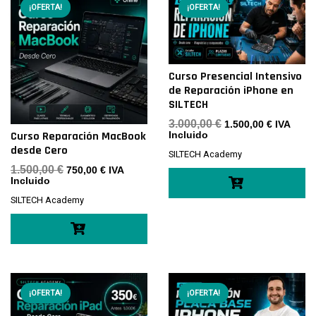
¡OFERTA!
¡OFERTA!
Curso Presencial Intensivo
de Reparación iPhone en
SILTECH
El
El
3.000,00
€
1.500,00
€
IVA
precio
precio
Curso Reparación MacBook
Incluido
original
actual
desde Cero
SILTECH Academy
era:
es:
3.000,00 €.
1.500,00 
El
El
1.500,00
€
750,00
€
IVA
precio
precio
Incluido
original
actual
SILTECH Academy
era:
es:
1.500,00 €.
750,00 €.
¡OFERTA!
¡OFERTA!