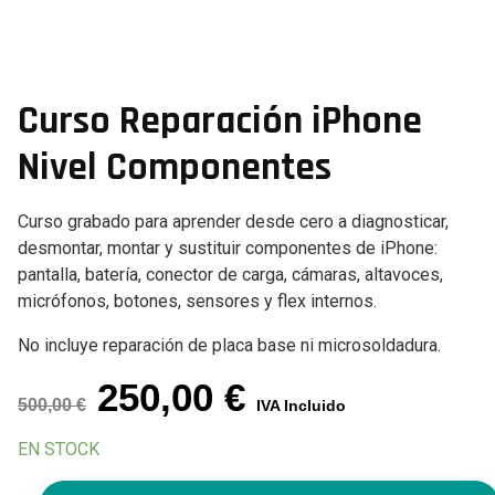
Curso Reparación iPhone
Nivel Componentes
Curso grabado para aprender desde cero a diagnosticar,
desmontar, montar y sustituir componentes de iPhone:
pantalla, batería, conector de carga, cámaras, altavoces,
micrófonos, botones, sensores y flex internos.
No incluye reparación de placa base ni microsoldadura.
El
El
250,00
€
500,00
€
IVA Incluido
precio
precio
EN STOCK
original
actual
Curso