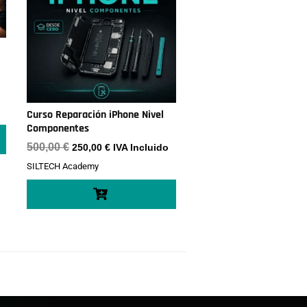
Curso Reparación iPhone Nivel
€.
Componentes
El
El
500,00
€
250,00
€
IVA Incluido
precio
precio
SILTECH Academy
original
actual
era:
es:
500,00 €.
250,00 €.