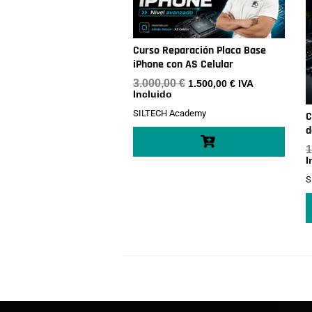
Curso Reparación Placa Base
iPhone con AS Celular
El
El
3.000,00
€
1.500,00
€
IVA
precio
precio
Incluido
original
actual
SILTECH Academy
era:
es:
C
3.000,00 €.
1.500,00 €.
d
1
I
S