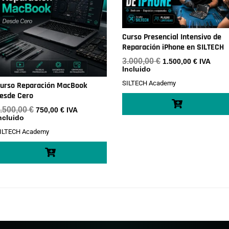
Curso Presencial Intensivo de
Reparación iPhone en SILTECH
El
El
3.000,00
€
1.500,00
€
IVA
precio
precio
Incluido
original
actual
SILTECH Academy
era:
es:
urso Reparación MacBook
3.000,00 €.
1.500,00 
esde Cero
El
El
.500,00
€
750,00
€
IVA
precio
precio
ncluido
original
actual
ILTECH Academy
era:
es:
1.500,00 €.
750,00 €.