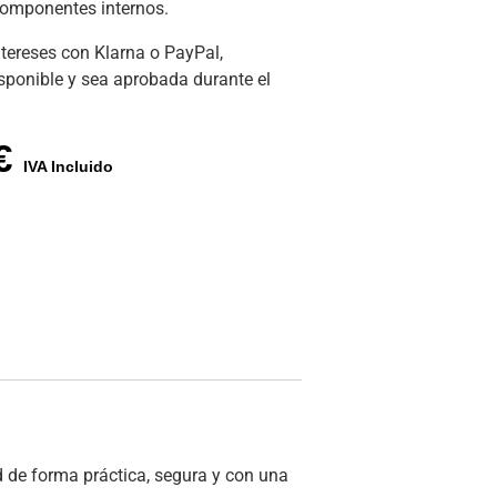
 componentes internos.
ntereses con Klarna o PayPal,
isponible y sea aprobada durante el
El
€
IVA Incluido
precio
actual
es:
0 €.
350,00 €.
 de forma práctica, segura y con una