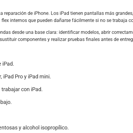
 la reparación de iPhone. Los iPad tienen pantallas más grande
 flex internos que pueden dañarse fácilmente si no se trabaja c
as desde una base clara: identificar modelos, abrir correctament
ustituir componentes y realizar pruebas finales antes de entrega
e iPad.
, iPad Pro y iPad mini.
trabajar con iPad.
bajo.
entosas y alcohol isopropílico.