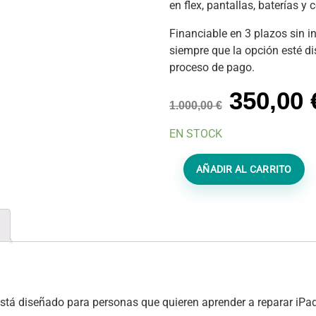
en flex, pantallas, baterías y
Financiable en 3 plazos sin i
siempre que la opción esté d
proceso de pago.
El
350,00
1.000,00
€
precio
EN STOCK
original
Curso
AÑADIR AL CARRITO
era:
Reparación
iPad
1.000,0
desde
Cero
cantidad
stá diseñado para personas que quieren aprender a reparar iPad