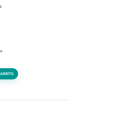
s
do
CARRITO