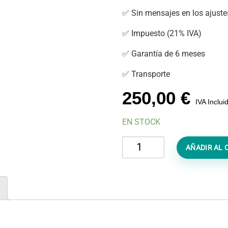
✅ Sin mensajes en los ajuste
✅ Impuesto (21% IVA)
✅ Garantía de 6 meses
✅ Transporte
250,00
€
IVA Inclui
EN STOCK
Cambiar
AÑADIR AL 
Pantalla
MacBook
Air
13
2017
(A1466)
cantidad