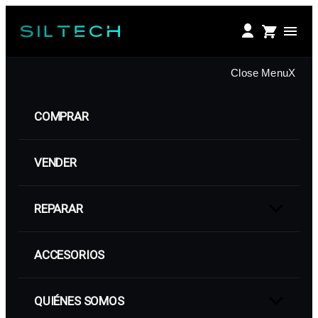
Saltar
al
contenido
Close Menu
X
COMPRAR
VENDER
REPARAR
Show
sub
menu
ACCESORIOS
QUIÉNES SOMOS
Show
sub