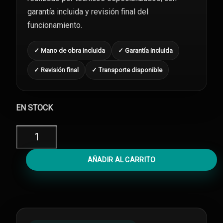
garantía incluida y revisión final del
funcionamiento.
✓ Mano de obra incluida
✓ Garantía incluida
✓ Revisión final
✓ Transporte disponible
EN STOCK
Reparar
iPad
5
AÑADIR AL CARRITO
No
Enciende
cantidad