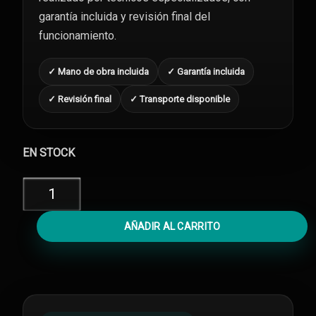
garantía incluida y revisión final del
funcionamiento.
✓ Mano de obra incluida
✓ Garantía incluida
✓ Revisión final
✓ Transporte disponible
EN STOCK
Reparar
Software
iPhone
AÑADIR AL CARRITO
14
cantidad