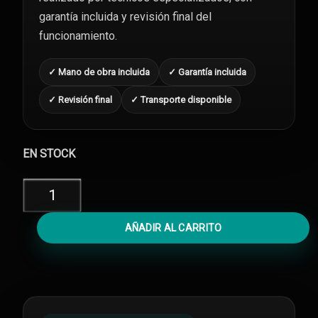
garantía incluida y revisión final del
funcionamiento.
✓ Mano de obra incluida
✓ Garantía incluida
✓ Revisión final
✓ Transporte disponible
EN STOCK
Reparar
iPhone
7
AÑADIR AL CARRITO
Plus
Mojado
cantidad