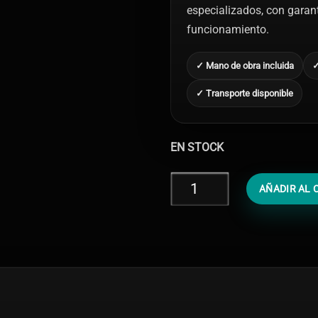
especializados, con garantí
funcionamiento.
✓ Mano de obra incluida
✓
✓ Transporte disponible
EN STOCK
Reparar
AÑADIR AL 
Software
iPhone
7
Plus
cantidad