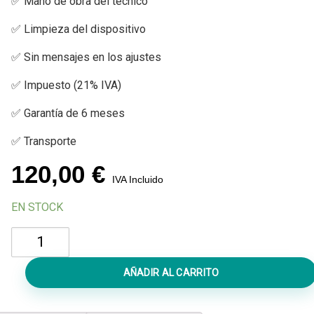
✅ Mano de obra del técnico
✅ Limpieza del dispositivo
✅ Sin mensajes en los ajustes
✅ Impuesto (21% IVA)
✅ Garantía de 6 meses
✅ Transporte
120,00
€
IVA Incluido
EN STOCK
Reparar
iPhone
16e
AÑADIR AL CARRITO
Mojado
cantidad