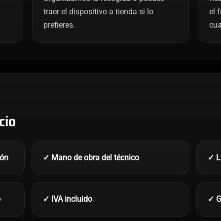
traer el dispositivo a tienda si lo
el 
prefieres.
cua
cio
ión
✓ Mano de obra del técnico
✓ L
o
✓ IVA incluido
✓ G