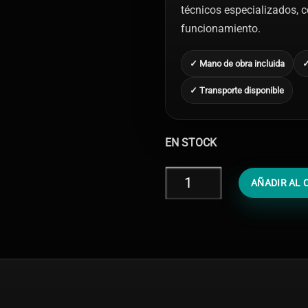
técnicos especializados, co
funcionamiento.
✓ Mano de obra incluida
✓
✓ Transporte disponible
EN STOCK
Diagnóstico
AÑADIR AL 
iPhone
XR
cantidad