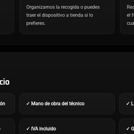
Organizamos la recogida o puedes
Rea
traer el dispositivo a tienda si lo
el 
prefieres.
cua
cio
ión
✓ Mano de obra del técnico
✓ L
o
✓ IVA incluido
✓ G