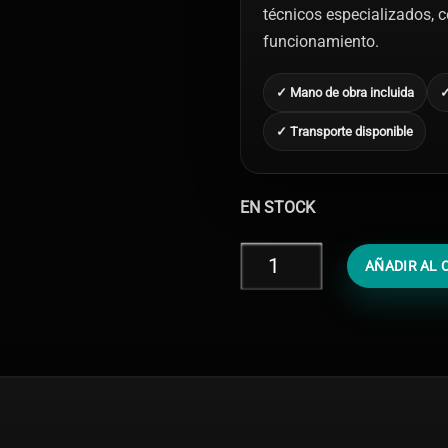
técnicos especializados, co
funcionamiento.
✓ Mano de obra incluida
✓
✓ Transporte disponible
EN STOCK
Reparar
AÑADIR AL 
iPhone
XR
Mojado
cantidad