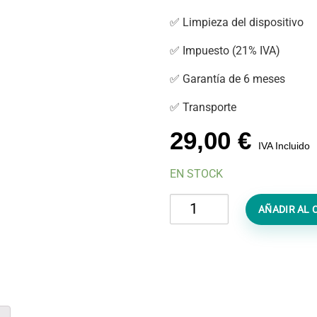
✅ Limpieza del dispositivo
✅ Impuesto (21% IVA)
✅ Garantía de 6 meses
✅ Transporte
29,00
€
IVA Incluido
EN STOCK
Diagnóstico
AÑADIR AL 
iPhone
15
Plus
cantidad