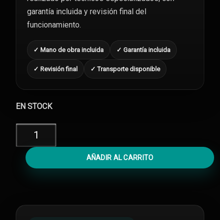
garantía incluida y revisión final del
funcionamiento.
✓ Mano de obra incluida
✓ Garantía incluida
✓ Revisión final
✓ Transporte disponible
EN STOCK
Diagnóstico
iPhone
13
AÑADIR AL CARRITO
Mini
cantidad