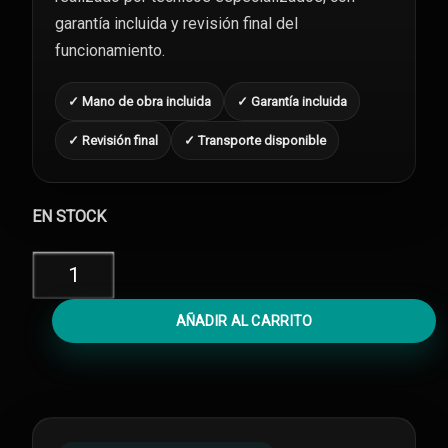
garantía incluida y revisión final del
funcionamiento.
✓ Mano de obra incluida
✓ Garantía incluida
✓ Revisión final
✓ Transporte disponible
EN STOCK
Cambiar
Batería
iPhone
AÑADIR AL CARRITO
13
Mini
cantidad