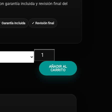
n garantía incluida y revisión final del
 Garantía incluida
✓ Revisión final
Cambio
Tapa
Trasera
AÑADIR AL
iPhone
CARRITO
12
Pro
cantidad