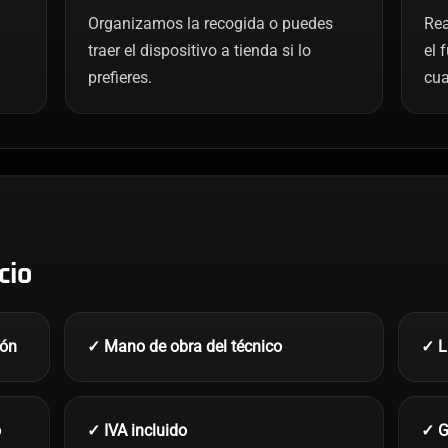
Organizamos la recogida o puedes
Rea
traer el dispositivo a tienda si lo
el 
prefieres.
cua
cio
ión
✓ Mano de obra del técnico
✓ L
o
✓ IVA incluido
✓ G