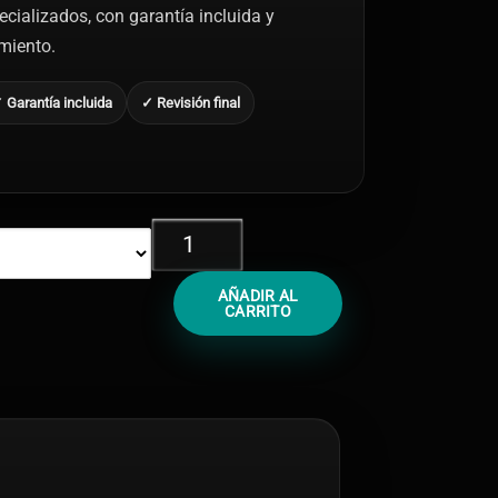
ecializados, con garantía incluida y
amiento.
 Garantía incluida
✓ Revisión final
Cambiar
Cristal
Trasero
AÑADIR AL
iPhone
CARRITO
X
cantidad