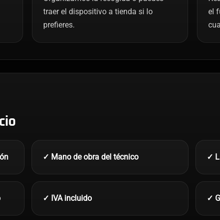
traer el dispositivo a tienda si lo
el 
prefieres.
cua
cio
ión
✓ Mano de obra del técnico
✓ L
o
✓ IVA incluido
✓ G