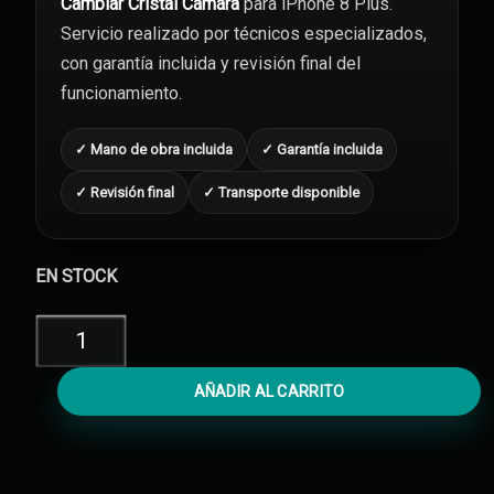
Cambiar Cristal Cámara
para iPhone 8 Plus.
Servicio realizado por técnicos especializados,
con garantía incluida y revisión final del
funcionamiento.
✓ Mano de obra incluida
✓ Garantía incluida
✓ Revisión final
✓ Transporte disponible
EN STOCK
Cambiar
Cristal
Cámara
AÑADIR AL CARRITO
iPhone
8
Plus
cantidad