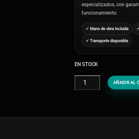
especializados, con garantí
funcionamiento.
✓ Mano de obra incluida
✓
✓ Transporte disponible
EN STOCK
Cambiar
AÑADIR AL 
Auricular
iPhone
12
cantidad