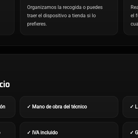
Organizamos la recogida o puedes
Rea
traer el dispositivo a tienda si lo
el 
prefieres.
cua
cio
ión
✓ Mano de obra del técnico
✓ L
o
✓ IVA incluido
✓ G