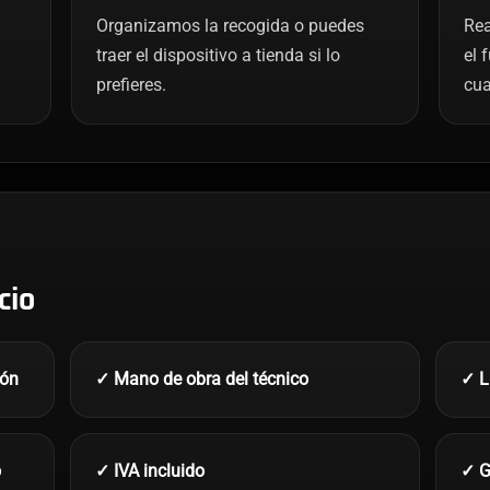
Organizamos la recogida o puedes
Rea
traer el dispositivo a tienda si lo
el 
prefieres.
cua
cio
ión
✓ Mano de obra del técnico
✓ L
o
✓ IVA incluido
✓ G