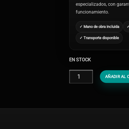
especializados, con garantí
funcionamiento.
✓ Mano de obra incluida
✓
✓ Transporte disponible
EN STOCK
Cambiar
AÑADIR AL 
Chasis
iPhone
12
cantidad