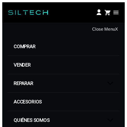
Saltar
al
contenido
Close Menu
X
COMPRAR
VENDER
REPARAR
Show
sub
menu
ACCESORIOS
QUIÉNES SOMOS
Show
sub