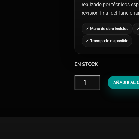
realizado por técnicos esp
revisión final del funcion
✓ Mano de obra incluida
✓
✓ Transporte disponible
EN STOCK
Reparar
AÑADIR AL 
Placa
Base
iPhone
XS
Max
cantidad