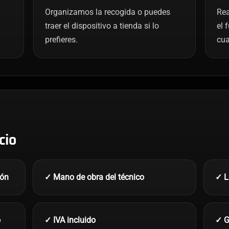
Organizamos la recogida o puedes
Rea
traer el dispositivo a tienda si lo
el 
prefieres.
cua
cio
ión
✓ Mano de obra del técnico
✓ L
o
✓ IVA incluido
✓ G