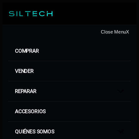
Saltar
al
contenido
Close Menu
X
COMPRAR
VENDER
REPARAR
Show
sub
menu
ACCESORIOS
QUIÉNES SOMOS
Show
sub