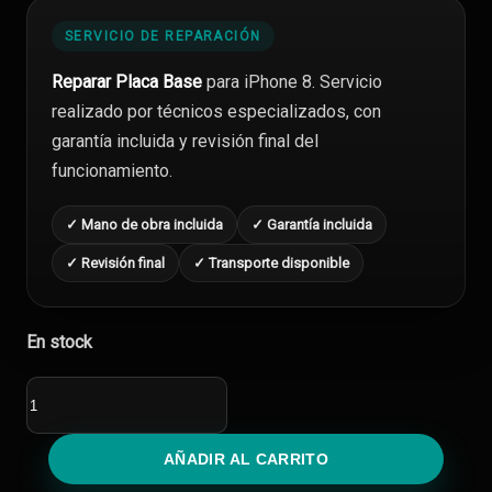
SERVICIO DE REPARACIÓN
Reparar Placa Base
para iPhone 8. Servicio
realizado por técnicos especializados, con
garantía incluida y revisión final del
funcionamiento.
✓ Mano de obra incluida
✓ Garantía incluida
✓ Revisión final
✓ Transporte disponible
En stock
Reparar
Placa
Base
iPhone
AÑADIR AL CARRITO
8
cantidad