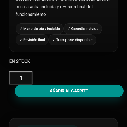
con garantía incluida y revisión final del
funcionamiento.
✓ Mano de obra incluida
✓ Garantía incluida
✓ Revisión final
✓ Transporte disponible
EN STOCK
Reparar
iPhone
XS
AÑADIR AL CARRITO
No
Carga
cantidad