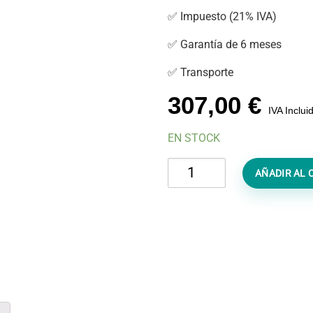
✅ Impuesto (21% IVA)
✅ Garantía de 6 meses
✅ Transporte
307,00
€
IVA Inclui
EN STOCK
Reparar
AÑADIR AL 
iPhone
16
Plus
Mojado
cantidad