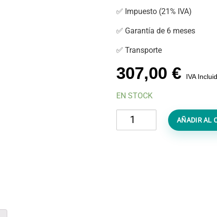
✅ Impuesto (21% IVA)
✅ Garantía de 6 meses
✅ Transporte
307,00
€
IVA Inclui
EN STOCK
Reparar
AÑADIR AL 
iPhone
16
Mojado
cantidad