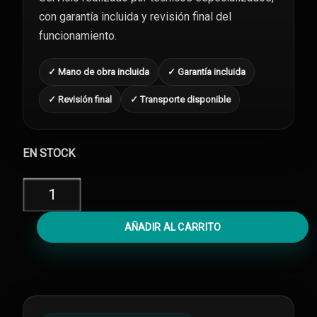
con garantía incluida y revisión final del
funcionamiento.
✓ Mano de obra incluida
✓ Garantía incluida
✓ Revisión final
✓ Transporte disponible
EN STOCK
Reparar
Face
ID
AÑADIR AL CARRITO
iPhone
X
cantidad