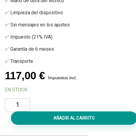
✅ Mano de obra del técnico
✅ Limpieza del dispositivo
✅ Sin mensajes en los ajustes
✅ Impuesto (21% IVA)
✅ Garantía de 6 meses
✅ Transporte
117,00
€
Impuestos incl.
EN STOCK
Reparar
Face
ID
AÑADIR AL CARRITO
iPhone
16