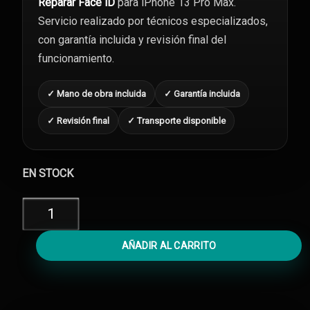
Reparar Face iD
para iPhone 13 Pro Max.
Servicio realizado por técnicos especializados,
con garantía incluida y revisión final del
funcionamiento.
✓ Mano de obra incluida
✓ Garantía incluida
✓ Revisión final
✓ Transporte disponible
EN STOCK
Reparar
Face
iD
AÑADIR AL CARRITO
iPhone
13
Pro
Max