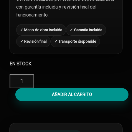
con garantía incluida y revisión final del
funcionamiento.
✓ Mano de obra incluida
✓ Garantía incluida
✓ Revisión final
✓ Transporte disponible
EN STOCK
Diagnóstico
iPhone
X
AÑADIR AL CARRITO
cantidad