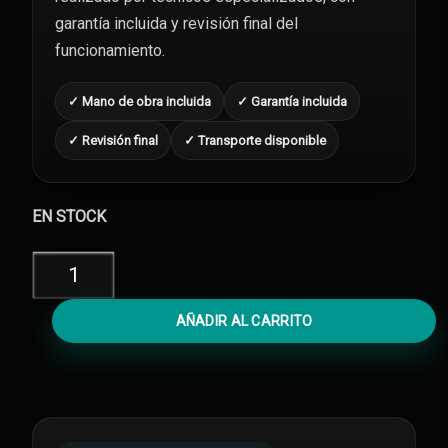
garantía incluida y revisión final del
funcionamiento.
✓ Mano de obra incluida
✓ Garantía incluida
✓ Revisión final
✓ Transporte disponible
EN STOCK
Diagnóstico
iPhone
8
AÑADIR AL CARRITO
Plus
cantidad