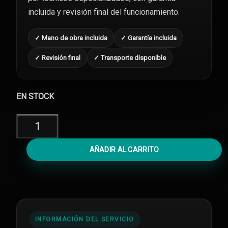
incluida y revisión final del funcionamiento.
✓ Mano de obra incluida
✓ Garantía incluida
✓ Revisión final
✓ Transporte disponible
EN STOCK
Diagnóstico
iPhone
7
AÑADIR AL CARRITO
cantidad
INFORMACIÓN DEL SERVICIO