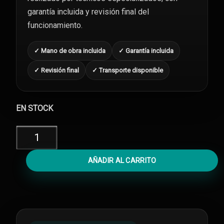
garantía incluida y revisión final del
funcionamiento.
✓ Mano de obra incluida
✓ Garantía incluida
✓ Revisión final
✓ Transporte disponible
EN STOCK
Diagnóstico
iPhone
13
AÑADIR AL CARRITO
Pro
cantidad