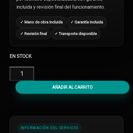
incluida y revisión final del funcionamiento.
✓ Mano de obra incluida
✓ Garantía incluida
✓ Revisión final
✓ Transporte disponible
EN STOCK
Diagnóstico
iPhone
12
AÑADIR AL CARRITO
cantidad
INFORMACIÓN DEL SERVICIO