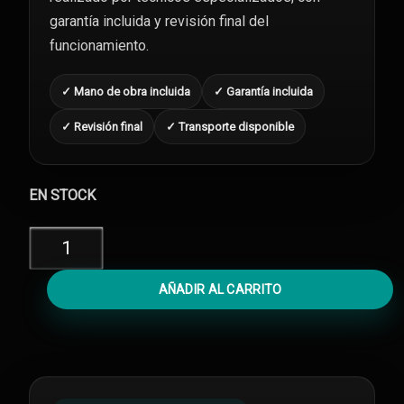
garantía incluida y revisión final del
funcionamiento.
✓ Mano de obra incluida
✓ Garantía incluida
✓ Revisión final
✓ Transporte disponible
EN STOCK
Diagnóstico
iPhone
12
AÑADIR AL CARRITO
Mini
cantidad