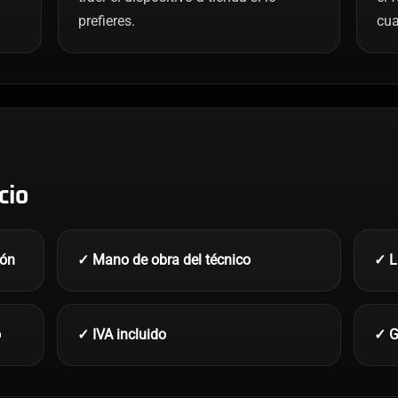
prefieres.
cua
cio
ión
✓ Mano de obra del técnico
✓ L
o
✓ IVA incluido
✓ G