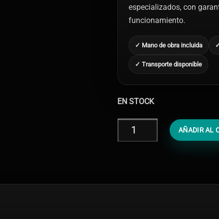
especializados, con garantí
funcionamiento.
✓ Mano de obra incluida
✓
✓ Transporte disponible
EN STOCK
Diagnóstico
AÑADIR AL 
iPad
Air
cantidad