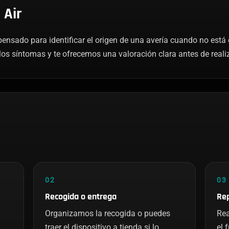
 Air
 pensado para identificar el origen de una avería cuando no est
os síntomas y te ofrecemos una valoración clara antes de realiz
02
03
Recogida o entrega
Rep
Organizamos la recogida o puedes
Rea
traer el dispositivo a tienda si lo
el 