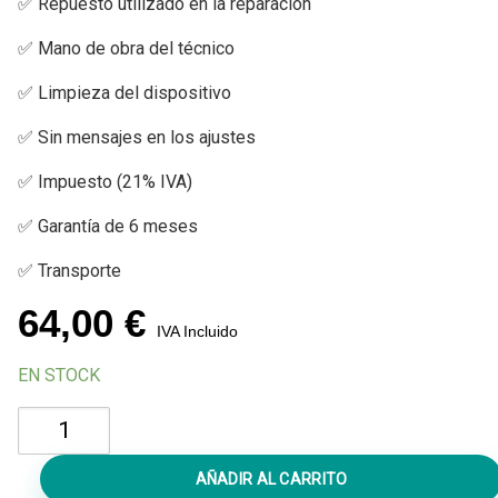
✅ Repuesto utilizado en la reparación
✅ Mano de obra del técnico
✅ Limpieza del dispositivo
✅ Sin mensajes en los ajustes
✅ Impuesto (21% IVA)
✅ Garantía de 6 meses
✅ Transporte
64,00
€
IVA Incluido
EN STOCK
Cambiar
Vibrador
iPhone
AÑADIR AL CARRITO