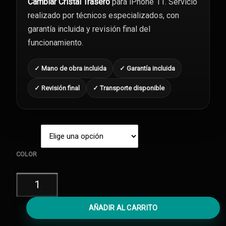
Cambiar Cristal Trasero
para iPhone 11. Servicio
realizado por técnicos especializados, con
garantía incluida y revisión final del
funcionamiento.
✓ Mano de obra incluida
✓ Garantía incluida
✓ Revisión final
✓ Transporte disponible
COLOR
Cambiar
Cristal
Trasero
AÑADIR AL CARRITO
iPhone