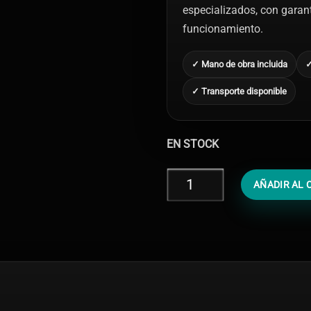
especializados, con garantí
funcionamiento.
✓ Mano de obra incluida
✓
✓ Transporte disponible
EN STOCK
Cambiar
AÑADIR AL 
Cristal
Cámara
iPad
8
cantidad