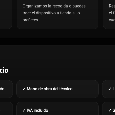
Organizamos la recogida o puedes
Rea
traer el dispositivo a tienda si lo
el 
prefieres.
cua
cio
ión
✓ Mano de obra del técnico
✓ L
o
✓ IVA incluido
✓ G