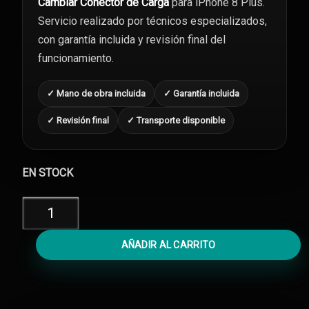
Cambiar Conector de Carga
para iPhone 8 Plus.
Servicio realizado por técnicos especializados,
con garantía incluida y revisión final del
funcionamiento.
✓ Mano de obra incluida
✓ Garantía incluida
✓ Revisión final
✓ Transporte disponible
EN STOCK
Cambiar
Conector
de
AÑADIR AL CARRITO
Carga
iPhone
8
Plus