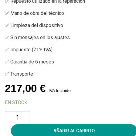
✅ Repuesto utilizado en la reparación
✅ Mano de obra del técnico
✅ Limpieza del dispositivo
✅ Sin mensajes en los ajustes
✅ Impuesto (21% IVA)
✅ Garantía de 6 meses
✅ Transporte
217,00
€
IVA Incluido
EN STOCK
Cambiar
Chasis
iPhone
AÑADIR AL CARRITO